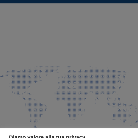
SEDE LEGALE E PRODUZIONE
Via Azzano S. Paolo, 21 Grassobbio (BG)
035 525015
035 335037
info@faeg.it
COMMERCIALE E SPEDIZIONI
Via Padre Elzi, 32 Grassobbio (BG)
035 525015
035 335037
info@faeg.it
SITE MAP
Diamo valore alla tua privacy