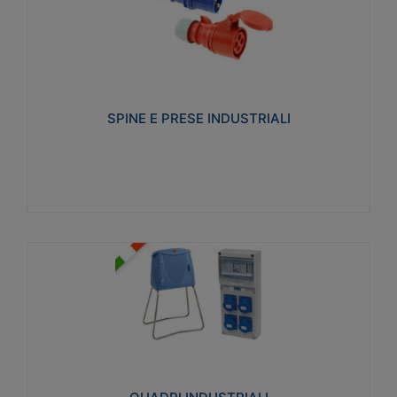
SPINE E PRESE INDUSTRIALI
Realizzate in termoplastico isolante e non
propagante la fiamma (Glow wire 650°C e parti
attive 850°C). Resistente agli agenti chimici con
particolari in acciaio inox.
SPINE E PRESE INDUSTRIALI
Visualizza
QUADRI INDUSTRIALI
Realizzati in tecnopolimero isolante e non
propagante la fiamma Glow-wire 650°. Elevata
resistenza agli urti: IK08. Colore: grigio RAL 7035.