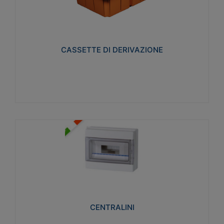
CASSETTE DI DERIVAZIONE
Realizzate in tecnopolimero isolante e non
propagante la fiamma glow-wire 650° per cassette
utilizzo da parete in muratura e per pareti in
cartongesso
CASSETTE DI DERIVAZIONE
Visualizza
CENTRALINI
Realizzati in tecnopolimero isolante e non
propagante la fiamma glow-wire 650° e alta
resistenza al calore termocompressione con bilia
75°C.
CENTRALINI