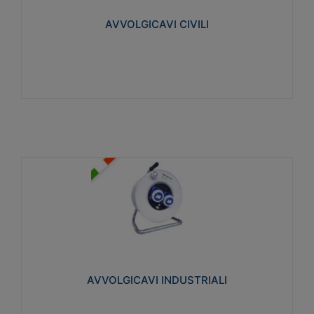
collegata al cavo con spinotti protetti
AVVOLGICAVI CIVILI
Visualizza
AVVOLGICAVI INDUSTRIALI
Cavo H07RN-F Norme CEI-64-8. Prese/spine volanti
industriali secondo le norme CEI EN 60309-1.
Utilizzo: varie tipologie, anche gravose,
collegamento mobile.
AVVOLGICAVI INDUSTRIALI
Visualizza