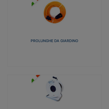
PROLUNGHE DA GIARDINO
Realizzate in tecnopolimero isolante flessibile e
estensibile non propagante la fiamma slow-wire
750°C. Grado di protezione: IP20
PROLUNGHE DA GIARDINO
Visualizza
AVVOLGICAVI CIVILI
Avvolgicavi domestici realizzati in ABS antiurto. Cavo
a marchio H05VV-F doppio isolamento. Spina