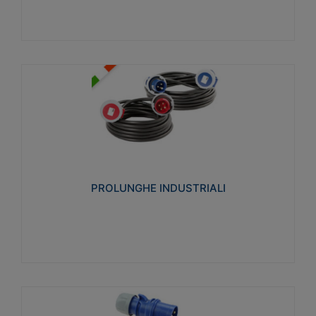
PROLUNGHE INDUSTRIALI
Realizzate in termoplastico glow wire test 750°C.
Costruite secondo le seguenti norme di riferimento
CEI 23-50. Grado di protezione: IP20D.
PROLUNGHE INDUSTRIALI
Visualizza