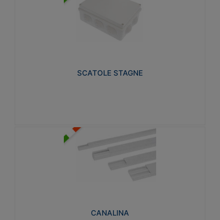
SCATOLE STAGNE
Realizzate in tecnopolimero isolante e non
propagante la fiamma glow-wire 650° e alta
resistenza al calore termocompressione con bilia
75°C.
SCATOLE STAGNE
Visualizza
CANALINA
Realizzate in tecnopolimero isolante a base di PVC
rigido autoestinguente V0-UL 94. Resistente alla
fiamma: Glow-wire 650°C.
CANALINA