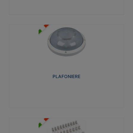
PLAFONIERE
Realizzate in tecnopolimero isolante e non
propagante la fiamma glow-wire 850°. Elevata
resistenza agli urti: IK07-IK 08.
PLAFONIERE
Visualizza