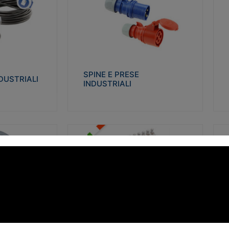
STRIALI
SPINE E PRESE INDUSTRIALI
Q
co glow wire test
Realizzate in termoplastico isolante e non
Re
 le seguenti
propagante la fiamma (Glow wire 650°C e
p
 23-50. Grado di
parti attive 850°C). Resistente agli agenti
El
chimici con particolari in acciaio inox.
gr
SPINE E PRESE
DUSTRIALI
INDUSTRIALI
alizza
Visualizza
FORBOX
S
I morsetti di giunzione unipolari si
At
ro isolante e non
utilizzano nelle cassette di derivazione e in
ca
ow-wire 850°.
tutte le connessioni “volanti” civili e
de
i: IK07-IK 08.
industriali in cui è richiesta praticità di
ny
installazione e sicurezza di connessione.
ERE
FORBOX
alizza
Visualizza