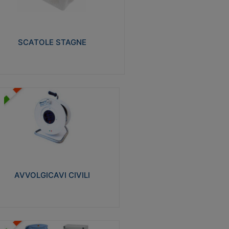
izzate in tecnopolimero isolante e non
pagante la fiamma glow-wire 650° e alta
istenza al calore termocompressione con
a 75°C.
SCATOLE STAGNE
Visualizza
VVOLGICAVI CIVILI
volgicavi domestici realizzati in ABS
ntiurto. Cavo a marchio H05VV-F doppio
olamento. Spina collegata al cavo con
inotti protetti
AVVOLGICAVI CIVILI
Visualizza