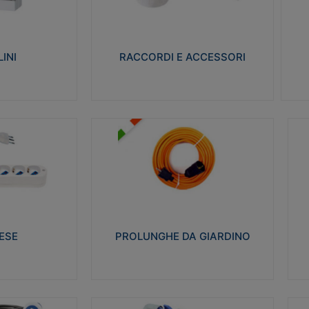
ro isolante e non
Realizzati in ottone e successivamente
Real
ow-wire 650° e
nichelati per conferire una migliore
pro
resistenza alle avverse condizioni
res
ilia 75°C.
ambientali in cui verranno utilizzati.
bili
INI
RACCORDI E ACCESSORI
alizza
Visualizza
PROLUNGHE DA GIARDINO
A
co glow wire test
Realizzate in tecnopolimero isolante
Av
 le seguenti
flessibile e estensibile non propagante la
a
 23-50. Grado di
fiamma slow-wire 750°C. Grado di
is
protezione: IP20
sp
ESE
PROLUNGHE DA GIARDINO
alizza
Visualizza