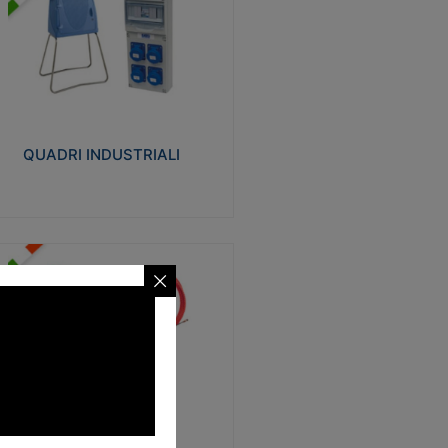
UADRI INDUSTRIALI
alizzati in tecnopolimero isolante e non
ropagante la fiamma Glow-wire 650°.
evata resistenza agli urti: IK08. Colore:
igio RAL 7035.
QUADRI INDUSTRIALI
Visualizza
ONDE
trezzi necessari al trascinamento delle
blature elettriche, dati, fonia, all’interno
lle canaline dedicate. Disponibili in
lon, poliestere, acciaio e fibra di vetro
SONDE
Visualizza