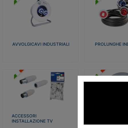
AVVOLGICAVI INDUSTRIALI
PROLUNGHE INDU
Cavo H07RN-F Norme CEI-64-8.
Realizzate in termoplasti
Prese/spine volanti industriali secondo le
750°C. Costruite secondo
norme CEI EN 60309-1. Utilizzo: varie
norme di riferimento CEI
tipologie, anche gravose, collegamento
protezione: IP20D.
mobile.
AVVOLGICAVI INDUSTRIALI
PROLUNGHE IN
Visu
Visualizza
ACCESSORI INSTALLAZIONE
PLAFONIERE
TV
Realizzate in tecnopolime
Realizzate in tecnopolimero isolante e
propagante la fiamma gl
acciaio nichelato per poter garantire una
Elevata resistenza agli urt
schermatura idonea a rendere i segnali TV
protetti dalle emissioni elettromagnetiche.
ACCESSORI
PLAFONI
Visu
INSTALLAZIONE TV
Visualizza