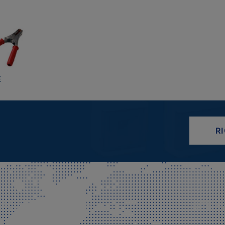
E
R
CIALE E SPEDIZIONI
SITE M