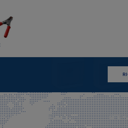
E
R
CIALE E SPEDIZIONI
SITE M