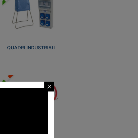
UADRI INDUSTRIALI
alizzati in tecnopolimero isolante e non
ropagante la fiamma Glow-wire 650°.
evata resistenza agli urti: IK08. Colore:
igio RAL 7035.
QUADRI INDUSTRIALI
Visualizza
ONDE
trezzi necessari al trascinamento delle
blature elettriche, dati, fonia, all’interno
lle canaline dedicate. Disponibili in
lon, poliestere, acciaio e fibra di vetro
SONDE
Visualizza