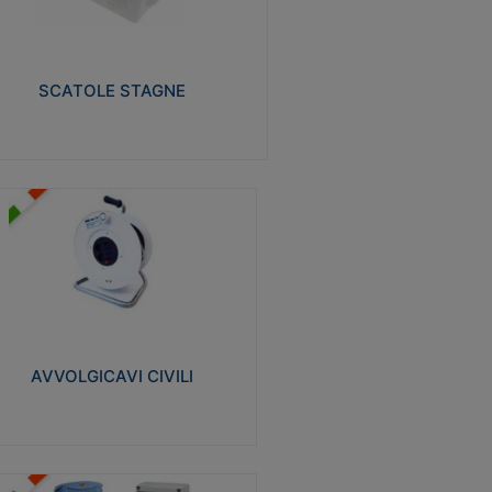
izzate in tecnopolimero isolante e non
pagante la fiamma glow-wire 650° e alta
istenza al calore termocompressione con
a 75°C.
SCATOLE STAGNE
Visualizza
VVOLGICAVI CIVILI
volgicavi domestici realizzati in ABS
ntiurto. Cavo a marchio H05VV-F doppio
olamento. Spina collegata al cavo con
inotti protetti
AVVOLGICAVI CIVILI
Visualizza