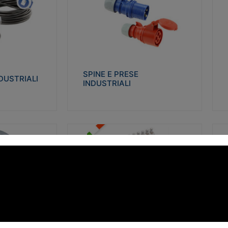
STRIALI
SPINE E PRESE INDUSTRIALI
Q
co glow wire test
Realizzate in termoplastico isolante e non
Re
 le seguenti
propagante la fiamma (Glow wire 650°C e
p
 23-50. Grado di
parti attive 850°C). Resistente agli agenti
El
chimici con particolari in acciaio inox.
gr
SPINE E PRESE
DUSTRIALI
INDUSTRIALI
alizza
Visualizza
FORBOX
S
I morsetti di giunzione unipolari si
At
ro isolante e non
utilizzano nelle cassette di derivazione e in
ca
ow-wire 850°.
tutte le connessioni “volanti” civili e
de
i: IK07-IK 08.
industriali in cui è richiesta praticità di
ny
installazione e sicurezza di connessione.
ERE
FORBOX
alizza
Visualizza