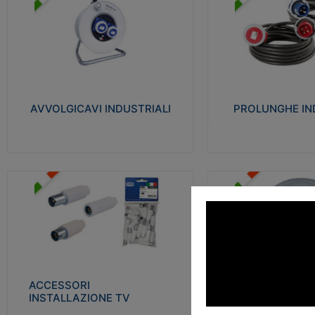
AVVOLGICAVI INDUSTRIALI
PROLUNGHE INDU
Cavo H07RN-F Norme CEI-64-8.
Realizzate in termoplasti
Prese/spine volanti industriali secondo le
750°C. Costruite secondo
norme CEI EN 60309-1. Utilizzo: varie
norme di riferimento CEI
tipologie, anche gravose, collegamento
protezione: IP20D.
mobile.
AVVOLGICAVI INDUSTRIALI
PROLUNGHE IN
Visu
Visualizza
ACCESSORI INSTALLAZIONE
PLAFONIERE
TV
Realizzate in tecnopolime
Realizzate in tecnopolimero isolante e
propagante la fiamma gl
acciaio nichelato per poter garantire una
Elevata resistenza agli urt
schermatura idonea a rendere i segnali TV
protetti dalle emissioni elettromagnetiche.
ACCESSORI
PLAFONI
Visu
INSTALLAZIONE TV
Visualizza