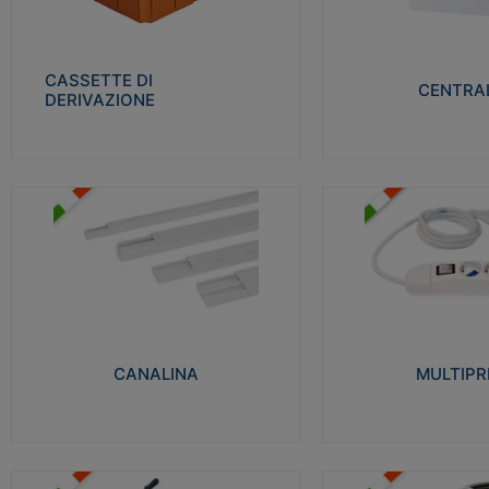
Realizzate in tecnopolimero isolante e non
Realizzati in tecnopolime
propagante la fiamma glow-wire 650° per
propagante la fiamma gl
cassette utilizzo da parete in muratura e
alta resistenza al calore
per pareti in cartongesso
termocompressione con b
CASSETTE DI
CENTRAL
DERIVAZIONE
Visualizza
Visu
MULTIPRESE
CANALINA
Realizzate in termoplasti
Realizzate in tecnopolimero isolante a base
750°C. Costruite secondo
di PVC rigido autoestinguente V0-UL 94.
norme di riferimento CEI
Resistente alla fiamma: Glow-wire 650°C.
protezione: IP20D.
CANALINA
MULTIPR
Visualizza
Visu