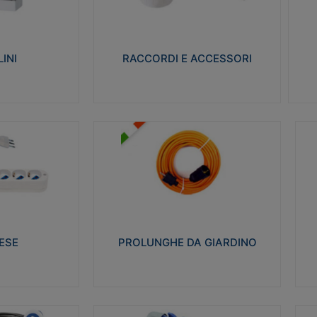
ro isolante e non
Realizzati in ottone e successivamente
Real
ow-wire 650° e
nichelati per conferire una migliore
pro
resistenza alle avverse condizioni
res
ilia 75°C.
ambientali in cui verranno utilizzati.
bili
INI
RACCORDI E ACCESSORI
alizza
Visualizza
PROLUNGHE DA GIARDINO
A
co glow wire test
Realizzate in tecnopolimero isolante
Av
 le seguenti
flessibile e estensibile non propagante la
a
 23-50. Grado di
fiamma slow-wire 750°C. Grado di
is
protezione: IP20
sp
ESE
PROLUNGHE DA GIARDINO
alizza
Visualizza