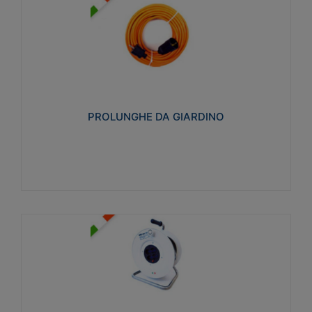
PROLUNGHE DA GIARDINO
Realizzate in tecnopolimero isolante flessibile e
estensibile non propagante la fiamma slow-wire
750°C. Grado di protezione: IP20
PROLUNGHE DA GIARDINO
Visualizza
AVVOLGICAVI CIVILI
Avvolgicavi domestici realizzati in ABS antiurto. Cavo
a marchio H05VV-F doppio isolamento. Spina