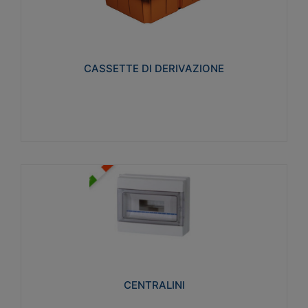
CASSETTE DI DERIVAZIONE
Realizzate in tecnopolimero isolante e non
propagante la fiamma glow-wire 650° per cassette
utilizzo da parete in muratura e per pareti in
cartongesso
CASSETTE DI DERIVAZIONE
Visualizza
CENTRALINI
Realizzati in tecnopolimero isolante e non
propagante la fiamma glow-wire 650° e alta
resistenza al calore termocompressione con bilia
75°C.
CENTRALINI