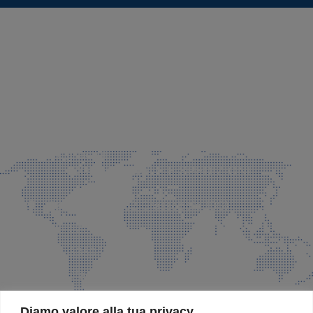
SEDE LEGALE E PRODUZIONE
Via Azzano S. Paolo, 21 Grassobbio (BG)
035 525015
035 335037
info@faeg.it
COMMERCIALE E SPEDIZIONI
Via Padre Elzi, 32 Grassobbio (BG)
035 525015
035 335037
info@faeg.it
SITE MAP
Diamo valore alla tua privacy