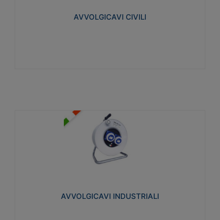
collegata al cavo con spinotti protetti
AVVOLGICAVI CIVILI
Visualizza
AVVOLGICAVI INDUSTRIALI
Cavo H07RN-F Norme CEI-64-8. Prese/spine volanti
industriali secondo le norme CEI EN 60309-1.
Utilizzo: varie tipologie, anche gravose,
collegamento mobile.
AVVOLGICAVI INDUSTRIALI
Visualizza