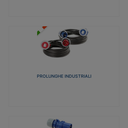
PROLUNGHE INDUSTRIALI
Realizzate in termoplastico glow wire test 750°C.
Costruite secondo le seguenti norme di riferimento
CEI 23-50. Grado di protezione: IP20D.
PROLUNGHE INDUSTRIALI
Visualizza