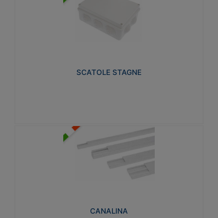
SCATOLE STAGNE
Realizzate in tecnopolimero isolante e non
propagante la fiamma glow-wire 650° e alta
resistenza al calore termocompressione con bilia
75°C.
SCATOLE STAGNE
Visualizza
CANALINA
Realizzate in tecnopolimero isolante a base di PVC
rigido autoestinguente V0-UL 94. Resistente alla
fiamma: Glow-wire 650°C.
CANALINA