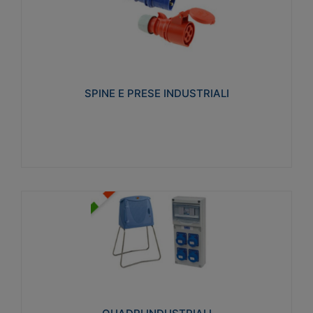
SPINE E PRESE INDUSTRIALI
Realizzate in termoplastico isolante e non
propagante la fiamma (Glow wire 650°C e parti
attive 850°C). Resistente agli agenti chimici con
particolari in acciaio inox.
SPINE E PRESE INDUSTRIALI
Visualizza
QUADRI INDUSTRIALI
Realizzati in tecnopolimero isolante e non
propagante la fiamma Glow-wire 650°. Elevata
resistenza agli urti: IK08. Colore: grigio RAL 7035.