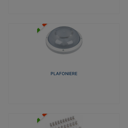
PLAFONIERE
Realizzate in tecnopolimero isolante e non
propagante la fiamma glow-wire 850°. Elevata
resistenza agli urti: IK07-IK 08.
PLAFONIERE
Visualizza