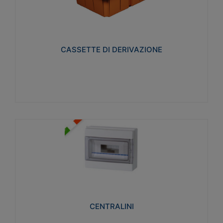
CASSETTE DI DERIVAZIONE
Realizzate in tecnopolimero isolante e non
propagante la fiamma glow-wire 650° per cassette
utilizzo da parete in muratura e per pareti in
cartongesso
CASSETTE DI DERIVAZIONE
Visualizza
CENTRALINI
Realizzati in tecnopolimero isolante e non
propagante la fiamma glow-wire 650° e alta
resistenza al calore termocompressione con bilia
75°C.
CENTRALINI