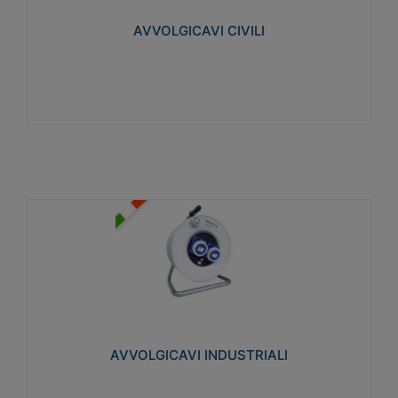
collegata al cavo con spinotti protetti
AVVOLGICAVI CIVILI
Visualizza
AVVOLGICAVI INDUSTRIALI
Cavo H07RN-F Norme CEI-64-8. Prese/spine volanti
industriali secondo le norme CEI EN 60309-1.
Utilizzo: varie tipologie, anche gravose,
collegamento mobile.
AVVOLGICAVI INDUSTRIALI
Visualizza