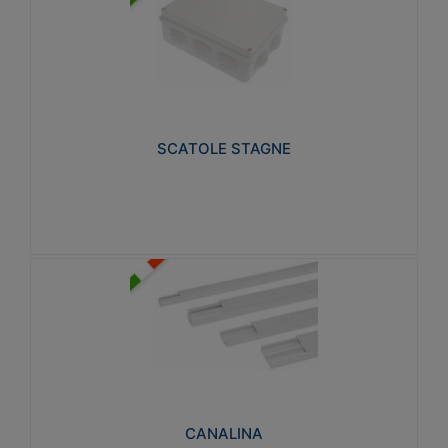
SCATOLE STAGNE
Realizzate in tecnopolimero isolante e non
propagante la fiamma glow-wire 650° e alta
resistenza al calore termocompressione con bilia
75°C.
SCATOLE STAGNE
Visualizza
CANALINA
Realizzate in tecnopolimero isolante a base di PVC
rigido autoestinguente V0-UL 94. Resistente alla
fiamma: Glow-wire 650°C.
CANALINA