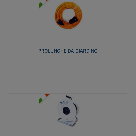
PROLUNGHE DA GIARDINO
Realizzate in tecnopolimero isolante flessibile e
estensibile non propagante la fiamma slow-wire
750°C. Grado di protezione: IP20
PROLUNGHE DA GIARDINO
Visualizza
AVVOLGICAVI CIVILI
Avvolgicavi domestici realizzati in ABS antiurto. Cavo
a marchio H05VV-F doppio isolamento. Spina