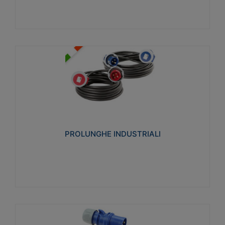
PROLUNGHE INDUSTRIALI
Realizzate in termoplastico glow wire test 750°C.
Costruite secondo le seguenti norme di riferimento
CEI 23-50. Grado di protezione: IP20D.
PROLUNGHE INDUSTRIALI
Visualizza