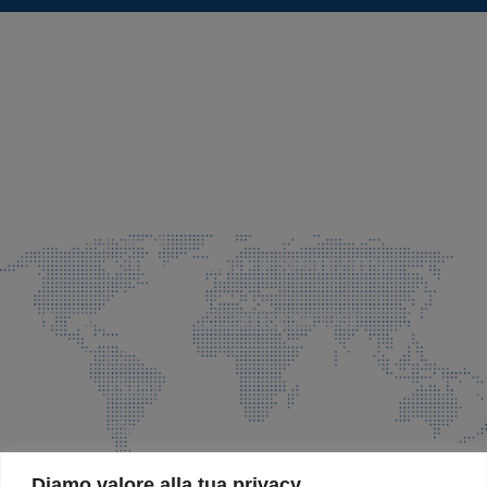
SEDE LEGALE E PRODUZIONE
Via Azzano S. Paolo, 21 Grassobbio (BG)
035 525015
035 335037
info@faeg.it
COMMERCIALE E SPEDIZIONI
Via Padre Elzi, 32 Grassobbio (BG)
035 525015
035 335037
info@faeg.it
SITE MAP
Diamo valore alla tua privacy