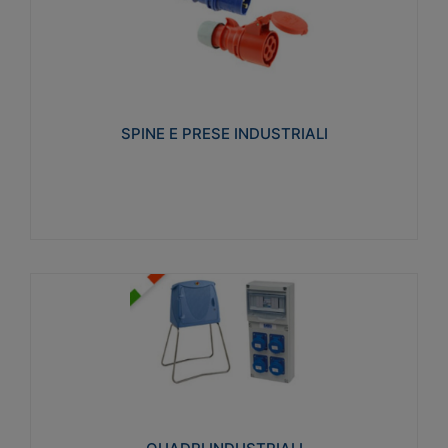
SPINE E PRESE INDUSTRIALI
Realizzate in termoplastico isolante e non
propagante la fiamma (Glow wire 650°C e parti
attive 850°C). Resistente agli agenti chimici con
particolari in acciaio inox.
SPINE E PRESE INDUSTRIALI
Visualizza
QUADRI INDUSTRIALI
Realizzati in tecnopolimero isolante e non
propagante la fiamma Glow-wire 650°. Elevata
resistenza agli urti: IK08. Colore: grigio RAL 7035.