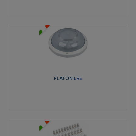
PLAFONIERE
Realizzate in tecnopolimero isolante e non
propagante la fiamma glow-wire 850°. Elevata
resistenza agli urti: IK07-IK 08.
PLAFONIERE
Visualizza