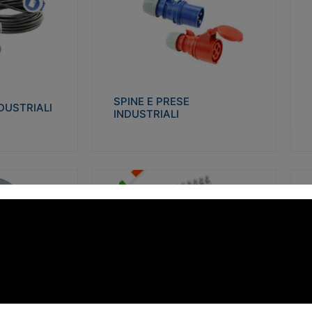
STRIALI
SPINE E PRESE INDUSTRIALI
Q
co glow wire test
Realizzate in termoplastico isolante e non
Re
 le seguenti
propagante la fiamma (Glow wire 650°C e
p
 23-50. Grado di
parti attive 850°C). Resistente agli agenti
El
chimici con particolari in acciaio inox.
gr
SPINE E PRESE
DUSTRIALI
INDUSTRIALI
alizza
Visualizza
FORBOX
S
I morsetti di giunzione unipolari si
At
ro isolante e non
utilizzano nelle cassette di derivazione e in
ca
ow-wire 850°.
tutte le connessioni “volanti” civili e
de
i: IK07-IK 08.
industriali in cui è richiesta praticità di
ny
installazione e sicurezza di connessione.
ERE
FORBOX
alizza
Visualizza