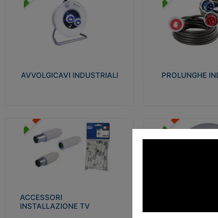
AVVOLGICAVI INDUSTRIALI
PROLUNGHE INDU
Cavo H07RN-F Norme CEI-64-8.
Realizzate in termoplasti
Prese/spine volanti industriali secondo le
750°C. Costruite secondo
norme CEI EN 60309-1. Utilizzo: varie
norme di riferimento CEI
tipologie, anche gravose, collegamento
protezione: IP20D.
mobile.
AVVOLGICAVI INDUSTRIALI
PROLUNGHE IN
Visu
Visualizza
ACCESSORI INSTALLAZIONE
PLAFONIERE
TV
Realizzate in tecnopolime
Realizzate in tecnopolimero isolante e
propagante la fiamma gl
acciaio nichelato per poter garantire una
Elevata resistenza agli urt
schermatura idonea a rendere i segnali TV
protetti dalle emissioni elettromagnetiche.
ACCESSORI
PLAFONI
Visu
INSTALLAZIONE TV
Visualizza