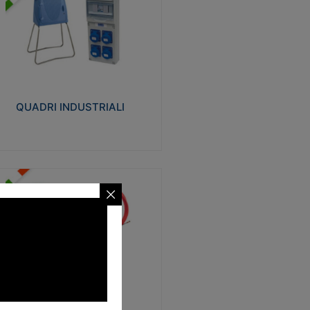
UADRI INDUSTRIALI
alizzati in tecnopolimero isolante e non
ropagante la fiamma Glow-wire 650°.
evata resistenza agli urti: IK08. Colore:
igio RAL 7035.
QUADRI INDUSTRIALI
Visualizza
ONDE
trezzi necessari al trascinamento delle
blature elettriche, dati, fonia, all’interno
lle canaline dedicate. Disponibili in
lon, poliestere, acciaio e fibra di vetro
SONDE
Visualizza