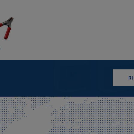
E
R
CIALE E SPEDIZIONI
SITE M