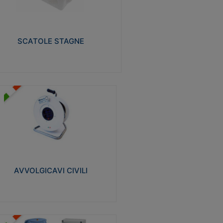
izzate in tecnopolimero isolante e non
pagante la fiamma glow-wire 650° e alta
istenza al calore termocompressione con
a 75°C.
SCATOLE STAGNE
Visualizza
VVOLGICAVI CIVILI
volgicavi domestici realizzati in ABS
ntiurto. Cavo a marchio H05VV-F doppio
olamento. Spina collegata al cavo con
inotti protetti
AVVOLGICAVI CIVILI
Visualizza