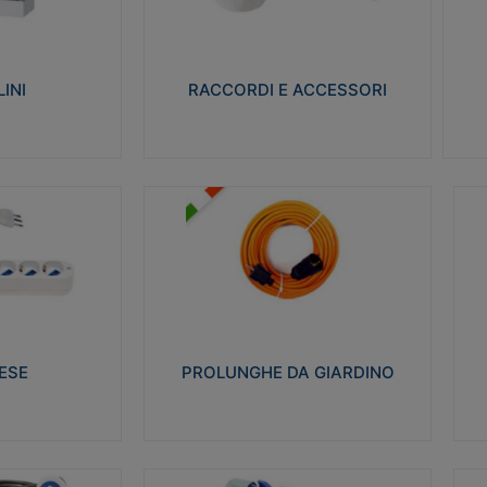
ro isolante e non
Realizzati in ottone e successivamente
Real
ow-wire 650° e
nichelati per conferire una migliore
pro
resistenza alle avverse condizioni
res
ilia 75°C.
ambientali in cui verranno utilizzati.
bili
INI
RACCORDI E ACCESSORI
alizza
Visualizza
PROLUNGHE DA GIARDINO
A
co glow wire test
Realizzate in tecnopolimero isolante
Av
 le seguenti
flessibile e estensibile non propagante la
a
 23-50. Grado di
fiamma slow-wire 750°C. Grado di
is
protezione: IP20
sp
ESE
PROLUNGHE DA GIARDINO
alizza
Visualizza