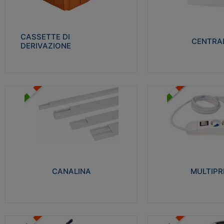
Realizzate in tecnopolimero isolante e non
Realizzati in tecnopolime
propagante la fiamma glow-wire 650° per
propagante la fiamma gl
cassette utilizzo da parete in muratura e
alta resistenza al calore
per pareti in cartongesso
termocompressione con b
CASSETTE DI
CENTRAL
DERIVAZIONE
Visualizza
Visu
MULTIPRESE
CANALINA
Realizzate in termoplasti
Realizzate in tecnopolimero isolante a base
750°C. Costruite secondo
di PVC rigido autoestinguente V0-UL 94.
norme di riferimento CEI
Resistente alla fiamma: Glow-wire 650°C.
protezione: IP20D.
CANALINA
MULTIPR
Visualizza
Visu