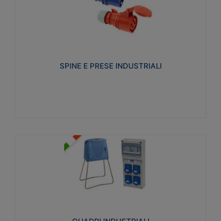
SPINE E PRESE INDUSTRIALI
Realizzate in termoplastico isolante e non
propagante la fiamma (Glow wire 650°C e parti
attive 850°C). Resistente agli agenti chimici con
particolari in acciaio inox.
SPINE E PRESE INDUSTRIALI
Visualizza
QUADRI INDUSTRIALI
Realizzati in tecnopolimero isolante e non
propagante la fiamma Glow-wire 650°. Elevata
resistenza agli urti: IK08. Colore: grigio RAL 7035.