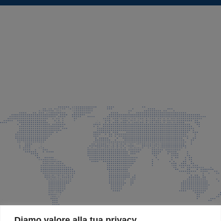
SEDE LEGALE E PRODUZIONE
Via Azzano S. Paolo, 21 Grassobbio (BG)
035 525015
035 335037
info@faeg.it
COMMERCIALE E SPEDIZIONI
Via Padre Elzi, 32 Grassobbio (BG)
035 525015
035 335037
info@faeg.it
SITE MAP
Diamo valore alla tua privacy