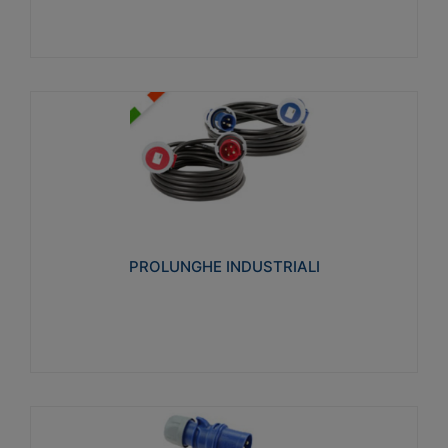
PROLUNGHE INDUSTRIALI
Realizzate in termoplastico glow wire test 750°C.
Costruite secondo le seguenti norme di riferimento
CEI 23-50. Grado di protezione: IP20D.
PROLUNGHE INDUSTRIALI
Visualizza