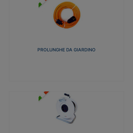
PROLUNGHE DA GIARDINO
Realizzate in tecnopolimero isolante flessibile e
estensibile non propagante la fiamma slow-wire
750°C. Grado di protezione: IP20
PROLUNGHE DA GIARDINO
Visualizza
AVVOLGICAVI CIVILI
Avvolgicavi domestici realizzati in ABS antiurto. Cavo
a marchio H05VV-F doppio isolamento. Spina