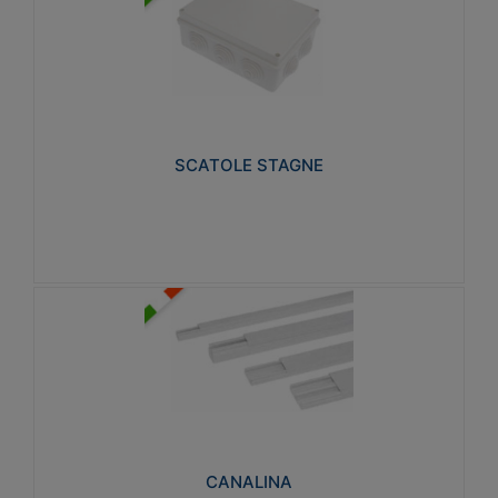
SCATOLE STAGNE
Realizzate in tecnopolimero isolante e non
propagante la fiamma glow-wire 650° e alta
resistenza al calore termocompressione con bilia
75°C.
SCATOLE STAGNE
Visualizza
CANALINA
Realizzate in tecnopolimero isolante a base di PVC
rigido autoestinguente V0-UL 94. Resistente alla
fiamma: Glow-wire 650°C.
CANALINA