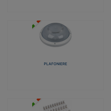
PLAFONIERE
Realizzate in tecnopolimero isolante e non
propagante la fiamma glow-wire 850°. Elevata
resistenza agli urti: IK07-IK 08.
PLAFONIERE
Visualizza