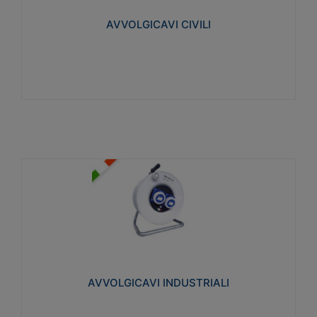
collegata al cavo con spinotti protetti
AVVOLGICAVI CIVILI
Visualizza
AVVOLGICAVI INDUSTRIALI
Cavo H07RN-F Norme CEI-64-8. Prese/spine volanti
industriali secondo le norme CEI EN 60309-1.
Utilizzo: varie tipologie, anche gravose,
collegamento mobile.
AVVOLGICAVI INDUSTRIALI
Visualizza