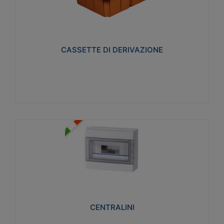
CASSETTE DI DERIVAZIONE
Realizzate in tecnopolimero isolante e non
propagante la fiamma glow-wire 650° per cassette
utilizzo da parete in muratura e per pareti in
cartongesso
CASSETTE DI DERIVAZIONE
Visualizza
CENTRALINI
Realizzati in tecnopolimero isolante e non
propagante la fiamma glow-wire 650° e alta
resistenza al calore termocompressione con bilia
75°C.
CENTRALINI