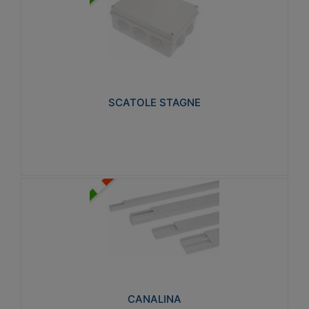
SCATOLE STAGNE
Realizzate in tecnopolimero isolante e non
propagante la fiamma glow-wire 650° e alta
resistenza al calore termocompressione con bilia
75°C.
SCATOLE STAGNE
Visualizza
CANALINA
Realizzate in tecnopolimero isolante a base di PVC
rigido autoestinguente V0-UL 94. Resistente alla
fiamma: Glow-wire 650°C.
CANALINA