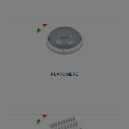
PLAFONIERE
Realizzate in tecnopolimero isolante e non
propagante la fiamma glow-wire 850°. Elevata
resistenza agli urti: IK07-IK 08.
PLAFONIERE
Visualizza