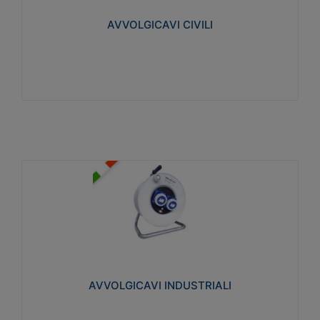
collegata al cavo con spinotti protetti
AVVOLGICAVI CIVILI
Visualizza
AVVOLGICAVI INDUSTRIALI
Cavo H07RN-F Norme CEI-64-8. Prese/spine volanti
industriali secondo le norme CEI EN 60309-1.
Utilizzo: varie tipologie, anche gravose,
collegamento mobile.
AVVOLGICAVI INDUSTRIALI
Visualizza