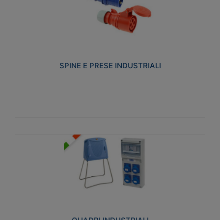
SPINE E PRESE INDUSTRIALI
Realizzate in termoplastico isolante e non
propagante la fiamma (Glow wire 650°C e parti
attive 850°C). Resistente agli agenti chimici con
particolari in acciaio inox.
SPINE E PRESE INDUSTRIALI
Visualizza
QUADRI INDUSTRIALI
Realizzati in tecnopolimero isolante e non
propagante la fiamma Glow-wire 650°. Elevata
resistenza agli urti: IK08. Colore: grigio RAL 7035.