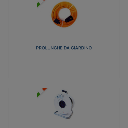
PROLUNGHE DA GIARDINO
Realizzate in tecnopolimero isolante flessibile e
estensibile non propagante la fiamma slow-wire
750°C. Grado di protezione: IP20
PROLUNGHE DA GIARDINO
Visualizza
AVVOLGICAVI CIVILI
Avvolgicavi domestici realizzati in ABS antiurto. Cavo
a marchio H05VV-F doppio isolamento. Spina