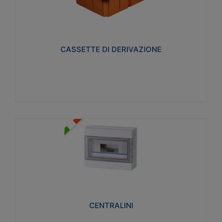
CASSETTE DI DERIVAZIONE
Realizzate in tecnopolimero isolante e non
propagante la fiamma glow-wire 650° per cassette
utilizzo da parete in muratura e per pareti in
cartongesso
CASSETTE DI DERIVAZIONE
Visualizza
CENTRALINI
Realizzati in tecnopolimero isolante e non
propagante la fiamma glow-wire 650° e alta
resistenza al calore termocompressione con bilia
75°C.
CENTRALINI