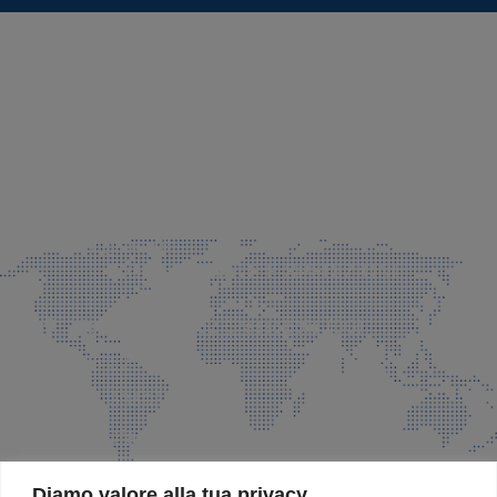
SEDE LEGALE E PRODUZIONE
Via Azzano S. Paolo, 21 Grassobbio (BG)
035 525015
035 335037
info@faeg.it
COMMERCIALE E SPEDIZIONI
Via Padre Elzi, 32 Grassobbio (BG)
035 525015
035 335037
info@faeg.it
SITE MAP
Diamo valore alla tua privacy