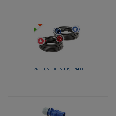
PROLUNGHE INDUSTRIALI
Realizzate in termoplastico glow wire test 750°C.
Costruite secondo le seguenti norme di riferimento
CEI 23-50. Grado di protezione: IP20D.
PROLUNGHE INDUSTRIALI
Visualizza