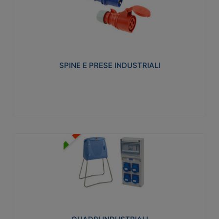
SPINE E PRESE INDUSTRIALI
Realizzate in termoplastico isolante e non
propagante la fiamma (Glow wire 650°C e parti
attive 850°C). Resistente agli agenti chimici con
particolari in acciaio inox.
SPINE E PRESE INDUSTRIALI
Visualizza
QUADRI INDUSTRIALI
Realizzati in tecnopolimero isolante e non
propagante la fiamma Glow-wire 650°. Elevata
resistenza agli urti: IK08. Colore: grigio RAL 7035.