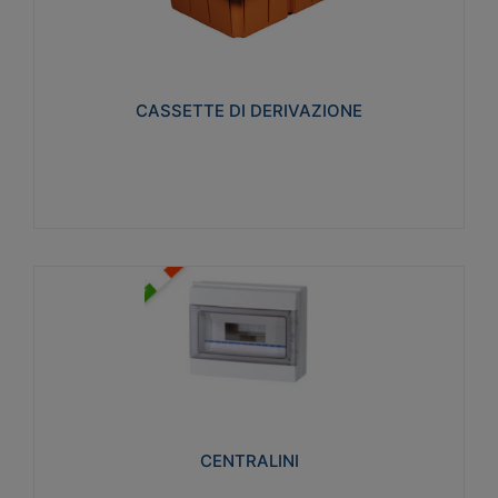
CASSETTE DI DERIVAZIONE
Realizzate in tecnopolimero isolante e non
propagante la fiamma glow-wire 650° per cassette
utilizzo da parete in muratura e per pareti in
cartongesso
CASSETTE DI DERIVAZIONE
Visualizza
CENTRALINI
Realizzati in tecnopolimero isolante e non
propagante la fiamma glow-wire 650° e alta
resistenza al calore termocompressione con bilia
75°C.
CENTRALINI