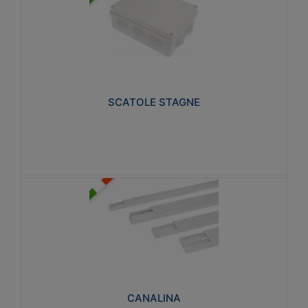
SCATOLE STAGNE
Realizzate in tecnopolimero isolante e non
propagante la fiamma glow-wire 650° e alta
resistenza al calore termocompressione con bilia
75°C.
SCATOLE STAGNE
Visualizza
CANALINA
Realizzate in tecnopolimero isolante a base di PVC
rigido autoestinguente V0-UL 94. Resistente alla
fiamma: Glow-wire 650°C.
CANALINA