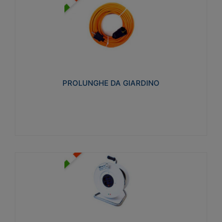
PROLUNGHE DA GIARDINO
Realizzate in tecnopolimero isolante flessibile e
estensibile non propagante la fiamma slow-wire
750°C. Grado di protezione: IP20
PROLUNGHE DA GIARDINO
Visualizza
AVVOLGICAVI CIVILI
Avvolgicavi domestici realizzati in ABS antiurto. Cavo
a marchio H05VV-F doppio isolamento. Spina