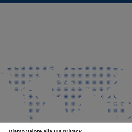
SEDE LEGALE E PRODUZIONE
Via Azzano S. Paolo, 21 Grassobbio (BG)
035 525015
035 335037
info@faeg.it
COMMERCIALE E SPEDIZIONI
Via Padre Elzi, 32 Grassobbio (BG)
035 525015
035 335037
info@faeg.it
SITE MAP
Diamo valore alla tua privacy