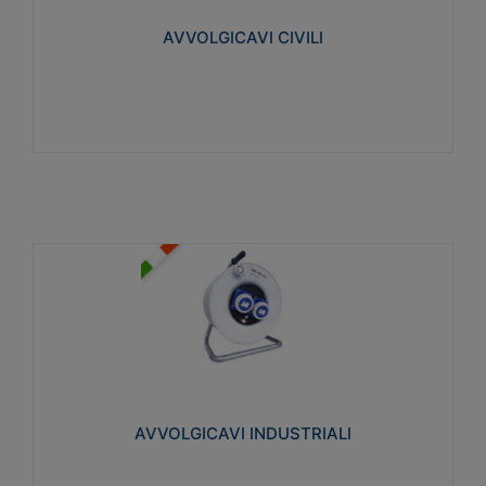
collegata al cavo con spinotti protetti
AVVOLGICAVI CIVILI
Visualizza
AVVOLGICAVI INDUSTRIALI
Cavo H07RN-F Norme CEI-64-8. Prese/spine volanti
industriali secondo le norme CEI EN 60309-1.
Utilizzo: varie tipologie, anche gravose,
collegamento mobile.
AVVOLGICAVI INDUSTRIALI
Visualizza