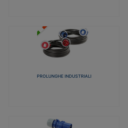
PROLUNGHE INDUSTRIALI
Realizzate in termoplastico glow wire test 750°C.
Costruite secondo le seguenti norme di riferimento
CEI 23-50. Grado di protezione: IP20D.
PROLUNGHE INDUSTRIALI
Visualizza