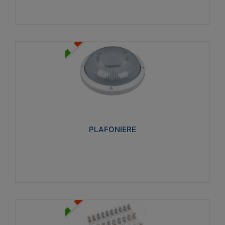
PLAFONIERE
Realizzate in tecnopolimero isolante e non
propagante la fiamma glow-wire 850°. Elevata
resistenza agli urti: IK07-IK 08.
PLAFONIERE
Visualizza