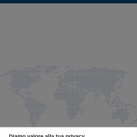
SEDE LEGALE E PRODUZIONE
Via Azzano S. Paolo, 21 Grassobbio (BG)
035 525015
035 335037
info@faeg.it
COMMERCIALE E SPEDIZIONI
Via Padre Elzi, 32 Grassobbio (BG)
035 525015
035 335037
info@faeg.it
SITE MAP
Diamo valore alla tua privacy