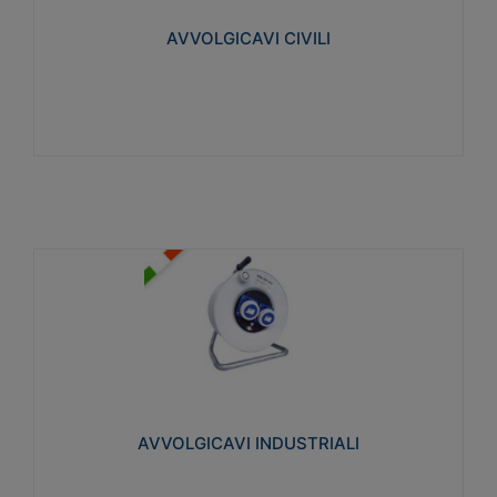
collegata al cavo con spinotti protetti
AVVOLGICAVI CIVILI
Visualizza
AVVOLGICAVI INDUSTRIALI
Cavo H07RN-F Norme CEI-64-8. Prese/spine volanti
industriali secondo le norme CEI EN 60309-1.
Utilizzo: varie tipologie, anche gravose,
collegamento mobile.
AVVOLGICAVI INDUSTRIALI
Visualizza