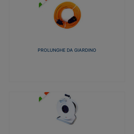
PROLUNGHE DA GIARDINO
Realizzate in tecnopolimero isolante flessibile e
estensibile non propagante la fiamma slow-wire
750°C. Grado di protezione: IP20
PROLUNGHE DA GIARDINO
Visualizza
AVVOLGICAVI CIVILI
Avvolgicavi domestici realizzati in ABS antiurto. Cavo
a marchio H05VV-F doppio isolamento. Spina