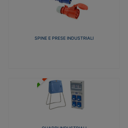
SPINE E PRESE INDUSTRIALI
Realizzate in termoplastico isolante e non
propagante la fiamma (Glow wire 650°C e parti
attive 850°C). Resistente agli agenti chimici con
particolari in acciaio inox.
SPINE E PRESE INDUSTRIALI
Visualizza
QUADRI INDUSTRIALI
Realizzati in tecnopolimero isolante e non
propagante la fiamma Glow-wire 650°. Elevata
resistenza agli urti: IK08. Colore: grigio RAL 7035.