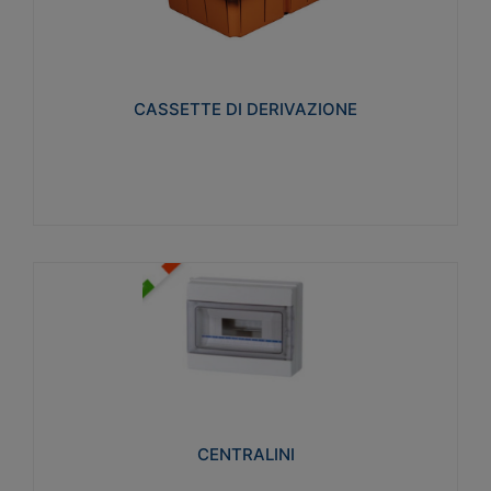
CASSETTE DI DERIVAZIONE
Realizzate in tecnopolimero isolante e non
propagante la fiamma glow-wire 650° per cassette
utilizzo da parete in muratura e per pareti in
cartongesso
CASSETTE DI DERIVAZIONE
Visualizza
CENTRALINI
Realizzati in tecnopolimero isolante e non
propagante la fiamma glow-wire 650° e alta
resistenza al calore termocompressione con bilia
75°C.
CENTRALINI