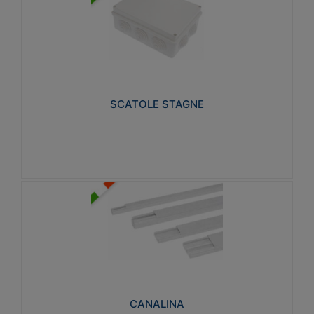
SCATOLE STAGNE
Realizzate in tecnopolimero isolante e non
propagante la fiamma glow-wire 650° e alta
resistenza al calore termocompressione con bilia
75°C.
SCATOLE STAGNE
Visualizza
CANALINA
Realizzate in tecnopolimero isolante a base di PVC
rigido autoestinguente V0-UL 94. Resistente alla
fiamma: Glow-wire 650°C.
CANALINA