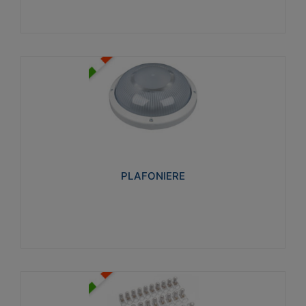
PLAFONIERE
Realizzate in tecnopolimero isolante e non
propagante la fiamma glow-wire 850°. Elevata
resistenza agli urti: IK07-IK 08.
PLAFONIERE
Visualizza