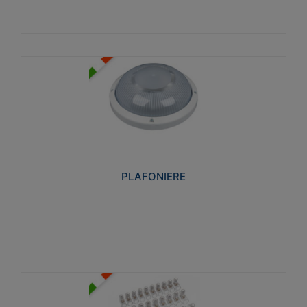
PLAFONIERE
Realizzate in tecnopolimero isolante e non
propagante la fiamma glow-wire 850°. Elevata
resistenza agli urti: IK07-IK 08.
PLAFONIERE
Visualizza