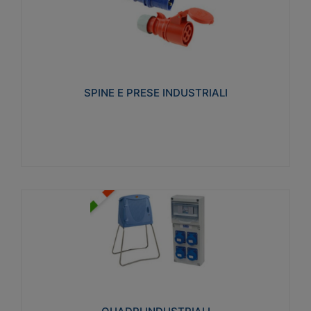
SPINE E PRESE INDUSTRIALI
Realizzate in termoplastico isolante e non
propagante la fiamma (Glow wire 650°C e parti
attive 850°C). Resistente agli agenti chimici con
particolari in acciaio inox.
SPINE E PRESE INDUSTRIALI
Visualizza
QUADRI INDUSTRIALI
Realizzati in tecnopolimero isolante e non
propagante la fiamma Glow-wire 650°. Elevata
resistenza agli urti: IK08. Colore: grigio RAL 7035.