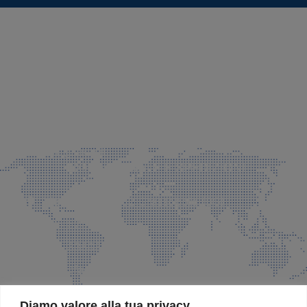
SEDE LEGALE E PRODUZIONE
Via Azzano S. Paolo, 21 Grassobbio (BG)
035 525015
035 335037
info@faeg.it
COMMERCIALE E SPEDIZIONI
Via Padre Elzi, 32 Grassobbio (BG)
035 525015
035 335037
info@faeg.it
SITE MAP
Diamo valore alla tua privacy