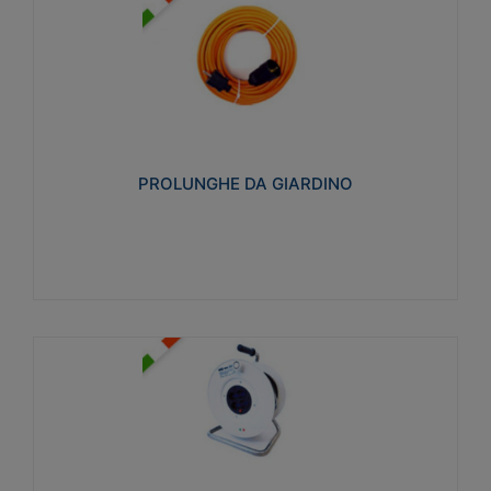
PROLUNGHE DA GIARDINO
Realizzate in tecnopolimero isolante flessibile e
estensibile non propagante la fiamma slow-wire
750°C. Grado di protezione: IP20
PROLUNGHE DA GIARDINO
Visualizza
AVVOLGICAVI CIVILI
Avvolgicavi domestici realizzati in ABS antiurto. Cavo
a marchio H05VV-F doppio isolamento. Spina