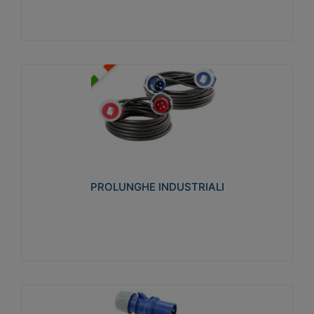
PROLUNGHE INDUSTRIALI
Realizzate in termoplastico glow wire test 750°C.
Costruite secondo le seguenti norme di riferimento
CEI 23-50. Grado di protezione: IP20D.
PROLUNGHE INDUSTRIALI
Visualizza