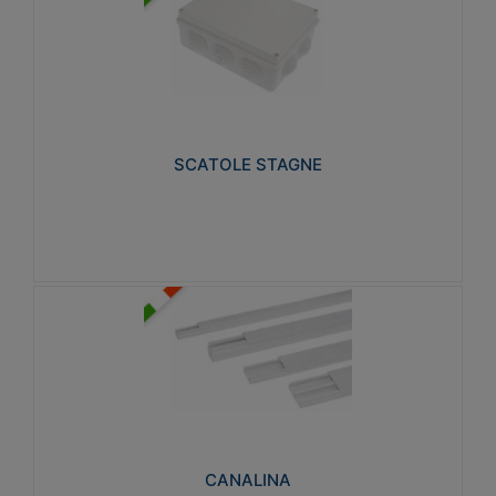
SCATOLE STAGNE
Realizzate in tecnopolimero isolante e non
propagante la fiamma glow-wire 650° e alta
resistenza al calore termocompressione con bilia
75°C.
SCATOLE STAGNE
Visualizza
CANALINA
Realizzate in tecnopolimero isolante a base di PVC
rigido autoestinguente V0-UL 94. Resistente alla
fiamma: Glow-wire 650°C.
CANALINA