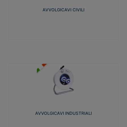
collegata al cavo con spinotti protetti
AVVOLGICAVI CIVILI
Visualizza
AVVOLGICAVI INDUSTRIALI
Cavo H07RN-F Norme CEI-64-8. Prese/spine volanti
industriali secondo le norme CEI EN 60309-1.
Utilizzo: varie tipologie, anche gravose,
collegamento mobile.
AVVOLGICAVI INDUSTRIALI
Visualizza