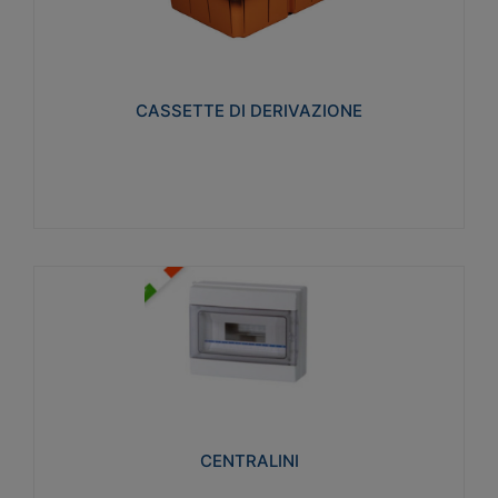
CASSETTE DI DERIVAZIONE
Realizzate in tecnopolimero isolante e non
propagante la fiamma glow-wire 650° per cassette
utilizzo da parete in muratura e per pareti in
cartongesso
CASSETTE DI DERIVAZIONE
Visualizza
CENTRALINI
Realizzati in tecnopolimero isolante e non
propagante la fiamma glow-wire 650° e alta
resistenza al calore termocompressione con bilia
75°C.
CENTRALINI