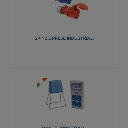
SPINE E PRESE INDUSTRIALI
Realizzate in termoplastico isolante e non
propagante la fiamma (Glow wire 650°C e parti
attive 850°C). Resistente agli agenti chimici con
particolari in acciaio inox.
SPINE E PRESE INDUSTRIALI
Visualizza
QUADRI INDUSTRIALI
Realizzati in tecnopolimero isolante e non
propagante la fiamma Glow-wire 650°. Elevata
resistenza agli urti: IK08. Colore: grigio RAL 7035.