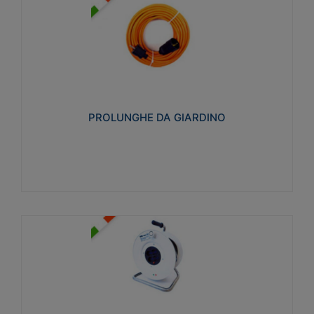
PROLUNGHE DA GIARDINO
Realizzate in tecnopolimero isolante flessibile e
estensibile non propagante la fiamma slow-wire
750°C. Grado di protezione: IP20
PROLUNGHE DA GIARDINO
Visualizza
AVVOLGICAVI CIVILI
Avvolgicavi domestici realizzati in ABS antiurto. Cavo
a marchio H05VV-F doppio isolamento. Spina