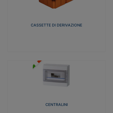
CASSETTE DI DERIVAZIONE
Realizzate in tecnopolimero isolante e non
propagante la fiamma glow-wire 650° per cassette
utilizzo da parete in muratura e per pareti in
cartongesso
CASSETTE DI DERIVAZIONE
Visualizza
CENTRALINI
Realizzati in tecnopolimero isolante e non
propagante la fiamma glow-wire 650° e alta
resistenza al calore termocompressione con bilia
75°C.
CENTRALINI