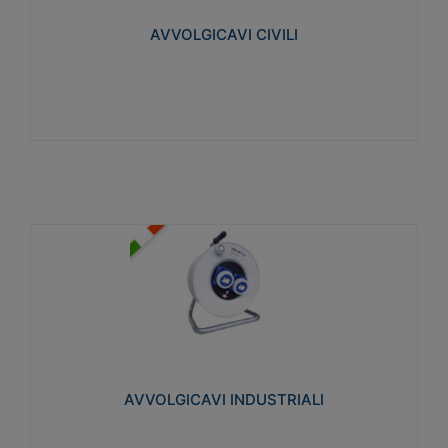
collegata al cavo con spinotti protetti
AVVOLGICAVI CIVILI
Visualizza
AVVOLGICAVI INDUSTRIALI
Cavo H07RN-F Norme CEI-64-8. Prese/spine volanti
industriali secondo le norme CEI EN 60309-1.
Utilizzo: varie tipologie, anche gravose,
collegamento mobile.
AVVOLGICAVI INDUSTRIALI
Visualizza