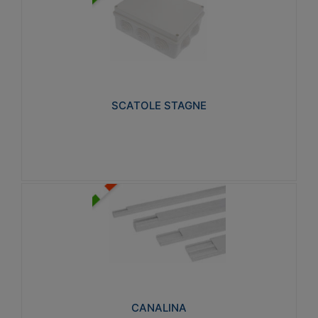
SCATOLE STAGNE
Realizzate in tecnopolimero isolante e non
propagante la fiamma glow-wire 650° e alta
resistenza al calore termocompressione con bilia
75°C.
SCATOLE STAGNE
Visualizza
CANALINA
Realizzate in tecnopolimero isolante a base di PVC
rigido autoestinguente V0-UL 94. Resistente alla
fiamma: Glow-wire 650°C.
CANALINA