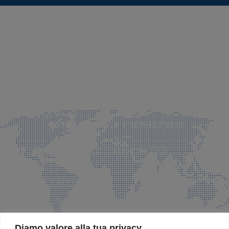
SEDE LEGALE E PRODUZIONE
Via Azzano S. Paolo, 21 Grassobbio (BG)
035 525015
035 335037
info@faeg.it
COMMERCIALE E SPEDIZIONI
Via Padre Elzi, 32 Grassobbio (BG)
035 525015
035 335037
info@faeg.it
SITE MAP
Diamo valore alla tua privacy