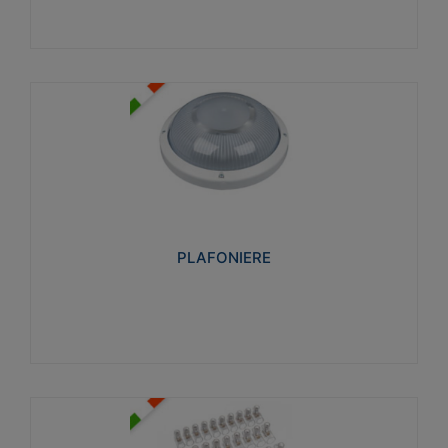
PLAFONIERE
Realizzate in tecnopolimero isolante e non
propagante la fiamma glow-wire 850°. Elevata
resistenza agli urti: IK07-IK 08.
PLAFONIERE
Visualizza