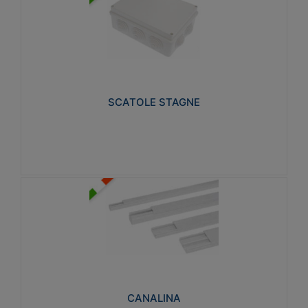
SCATOLE STAGNE
Realizzate in tecnopolimero isolante e non
propagante la fiamma glow-wire 650° e alta
resistenza al calore termocompressione con bilia
75°C.
SCATOLE STAGNE
Visualizza
CANALINA
Realizzate in tecnopolimero isolante a base di PVC
rigido autoestinguente V0-UL 94. Resistente alla
fiamma: Glow-wire 650°C.
CANALINA