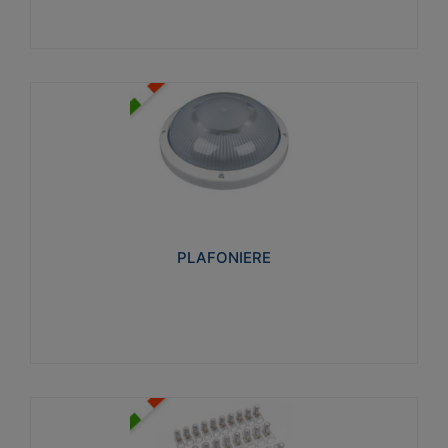
PLAFONIERE
Realizzate in tecnopolimero isolante e non
propagante la fiamma glow-wire 850°. Elevata
resistenza agli urti: IK07-IK 08.
PLAFONIERE
Visualizza