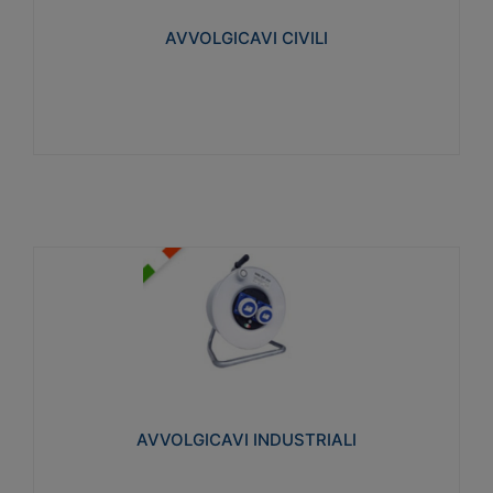
collegata al cavo con spinotti protetti
AVVOLGICAVI CIVILI
Visualizza
AVVOLGICAVI INDUSTRIALI
Cavo H07RN-F Norme CEI-64-8. Prese/spine volanti
industriali secondo le norme CEI EN 60309-1.
Utilizzo: varie tipologie, anche gravose,
collegamento mobile.
AVVOLGICAVI INDUSTRIALI
Visualizza