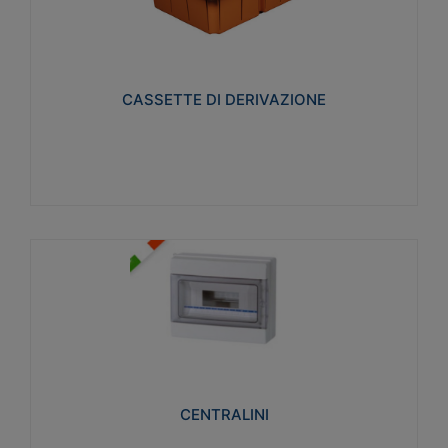
CASSETTE DI DERIVAZIONE
Realizzate in tecnopolimero isolante e non
propagante la fiamma glow-wire 650° per cassette
utilizzo da parete in muratura e per pareti in
cartongesso
CASSETTE DI DERIVAZIONE
Visualizza
CENTRALINI
Realizzati in tecnopolimero isolante e non
propagante la fiamma glow-wire 650° e alta
resistenza al calore termocompressione con bilia
75°C.
CENTRALINI