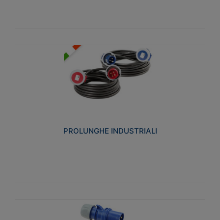
PROLUNGHE INDUSTRIALI
Realizzate in termoplastico glow wire test 750°C.
Costruite secondo le seguenti norme di riferimento
CEI 23-50. Grado di protezione: IP20D.
PROLUNGHE INDUSTRIALI
Visualizza