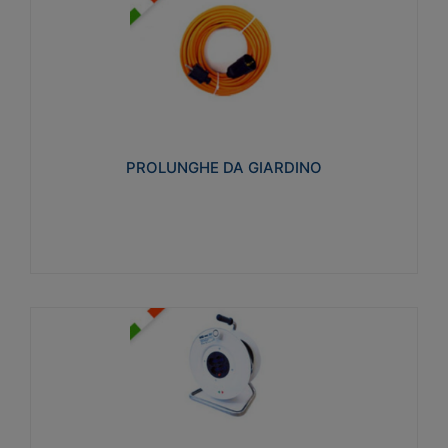
PROLUNGHE DA GIARDINO
Realizzate in tecnopolimero isolante flessibile e
estensibile non propagante la fiamma slow-wire
750°C. Grado di protezione: IP20
PROLUNGHE DA GIARDINO
Visualizza
AVVOLGICAVI CIVILI
Avvolgicavi domestici realizzati in ABS antiurto. Cavo
a marchio H05VV-F doppio isolamento. Spina