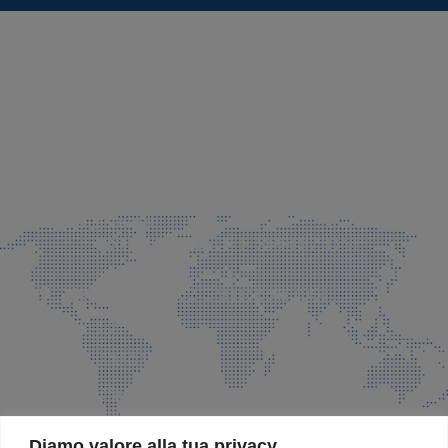
SEDE LEGALE E PRODUZIONE
Via Azzano S. Paolo, 21 Grassobbio (BG)
035 525015
035 335037
info@faeg.it
COMMERCIALE E SPEDIZIONI
Via Padre Elzi, 32 Grassobbio (BG)
035 525015
035 335037
info@faeg.it
SITE MAP
Diamo valore alla tua privacy