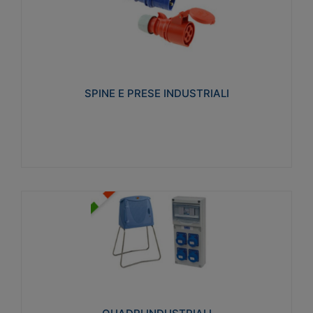
SPINE E PRESE INDUSTRIALI
Realizzate in termoplastico isolante e non
propagante la fiamma (Glow wire 650°C e parti
attive 850°C). Resistente agli agenti chimici con
particolari in acciaio inox.
SPINE E PRESE INDUSTRIALI
Visualizza
QUADRI INDUSTRIALI
Realizzati in tecnopolimero isolante e non
propagante la fiamma Glow-wire 650°. Elevata
resistenza agli urti: IK08. Colore: grigio RAL 7035.