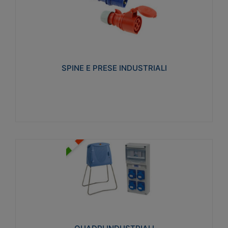
SPINE E PRESE INDUSTRIALI
Realizzate in termoplastico isolante e non
propagante la fiamma (Glow wire 650°C e parti
attive 850°C). Resistente agli agenti chimici con
particolari in acciaio inox.
SPINE E PRESE INDUSTRIALI
Visualizza
QUADRI INDUSTRIALI
Realizzati in tecnopolimero isolante e non
propagante la fiamma Glow-wire 650°. Elevata
resistenza agli urti: IK08. Colore: grigio RAL 7035.