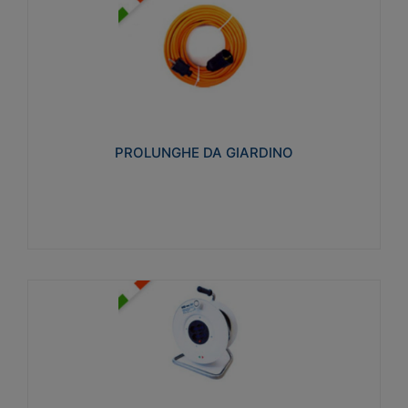
PROLUNGHE DA GIARDINO
Realizzate in tecnopolimero isolante flessibile e
estensibile non propagante la fiamma slow-wire
750°C. Grado di protezione: IP20
PROLUNGHE DA GIARDINO
Visualizza
AVVOLGICAVI CIVILI
Avvolgicavi domestici realizzati in ABS antiurto. Cavo
a marchio H05VV-F doppio isolamento. Spina