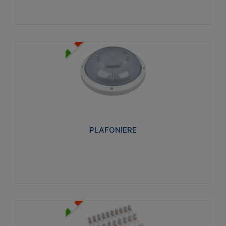
PLAFONIERE
Realizzate in tecnopolimero isolante e non
propagante la fiamma glow-wire 850°. Elevata
resistenza agli urti: IK07-IK 08.
PLAFONIERE
Visualizza