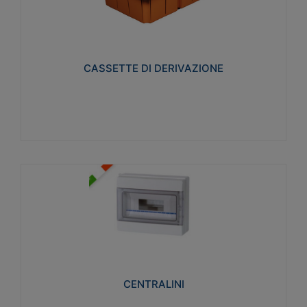
CASSETTE DI DERIVAZIONE
Realizzate in tecnopolimero isolante e non
propagante la fiamma glow-wire 650° per cassette
utilizzo da parete in muratura e per pareti in
cartongesso
CASSETTE DI DERIVAZIONE
Visualizza
CENTRALINI
Realizzati in tecnopolimero isolante e non
propagante la fiamma glow-wire 650° e alta
resistenza al calore termocompressione con bilia
75°C.
CENTRALINI