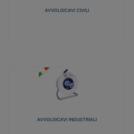
collegata al cavo con spinotti protetti
AVVOLGICAVI CIVILI
Visualizza
AVVOLGICAVI INDUSTRIALI
Cavo H07RN-F Norme CEI-64-8. Prese/spine volanti
industriali secondo le norme CEI EN 60309-1.
Utilizzo: varie tipologie, anche gravose,
collegamento mobile.
AVVOLGICAVI INDUSTRIALI
Visualizza