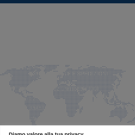
SEDE LEGALE E PRODUZIONE
Via Azzano S. Paolo, 21 Grassobbio (BG)
035 525015
035 335037
info@faeg.it
COMMERCIALE E SPEDIZIONI
Via Padre Elzi, 32 Grassobbio (BG)
035 525015
035 335037
info@faeg.it
SITE MAP
Diamo valore alla tua privacy