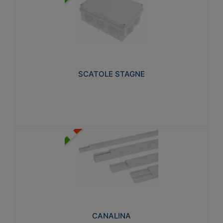
SCATOLE STAGNE
Realizzate in tecnopolimero isolante e non
propagante la fiamma glow-wire 650° e alta
resistenza al calore termocompressione con bilia
75°C.
SCATOLE STAGNE
Visualizza
CANALINA
Realizzate in tecnopolimero isolante a base di PVC
rigido autoestinguente V0-UL 94. Resistente alla
fiamma: Glow-wire 650°C.
CANALINA