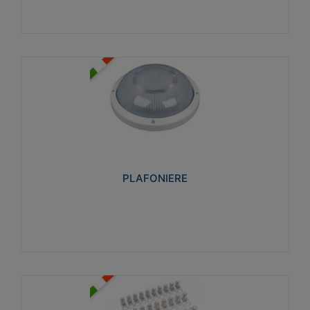
PLAFONIERE
Realizzate in tecnopolimero isolante e non
propagante la fiamma glow-wire 850°. Elevata
resistenza agli urti: IK07-IK 08.
PLAFONIERE
Visualizza