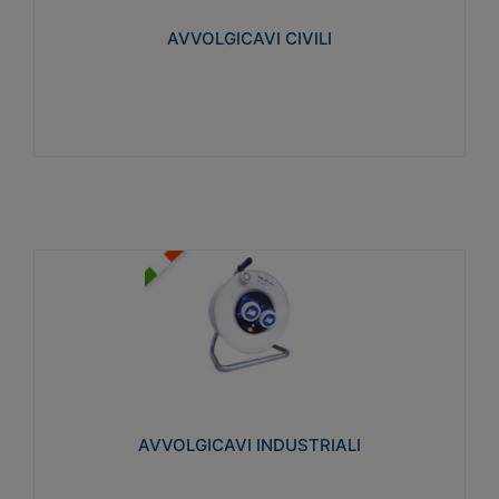
collegata al cavo con spinotti protetti
AVVOLGICAVI CIVILI
Visualizza
AVVOLGICAVI INDUSTRIALI
Cavo H07RN-F Norme CEI-64-8. Prese/spine volanti
industriali secondo le norme CEI EN 60309-1.
Utilizzo: varie tipologie, anche gravose,
collegamento mobile.
AVVOLGICAVI INDUSTRIALI
Visualizza