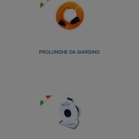
PROLUNGHE DA GIARDINO
Realizzate in tecnopolimero isolante flessibile e
estensibile non propagante la fiamma slow-wire
750°C. Grado di protezione: IP20
PROLUNGHE DA GIARDINO
Visualizza
AVVOLGICAVI CIVILI
Avvolgicavi domestici realizzati in ABS antiurto. Cavo
a marchio H05VV-F doppio isolamento. Spina