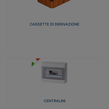
CASSETTE DI DERIVAZIONE
Realizzate in tecnopolimero isolante e non
propagante la fiamma glow-wire 650° per cassette
utilizzo da parete in muratura e per pareti in
cartongesso
CASSETTE DI DERIVAZIONE
Visualizza
CENTRALINI
Realizzati in tecnopolimero isolante e non
propagante la fiamma glow-wire 650° e alta
resistenza al calore termocompressione con bilia
75°C.
CENTRALINI