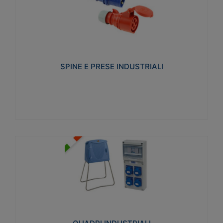
SPINE E PRESE INDUSTRIALI
Realizzate in termoplastico isolante e non
propagante la fiamma (Glow wire 650°C e parti
attive 850°C). Resistente agli agenti chimici con
particolari in acciaio inox.
SPINE E PRESE INDUSTRIALI
Visualizza
QUADRI INDUSTRIALI
Realizzati in tecnopolimero isolante e non
propagante la fiamma Glow-wire 650°. Elevata
resistenza agli urti: IK08. Colore: grigio RAL 7035.