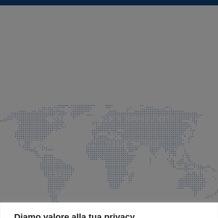
SEDE LEGALE E PRODUZIONE
Via Azzano S. Paolo, 21 Grassobbio (BG)
035 525015
035 335037
info@faeg.it
COMMERCIALE E SPEDIZIONI
Via Padre Elzi, 32 Grassobbio (BG)
035 525015
035 335037
info@faeg.it
SITE MAP
Diamo valore alla tua privacy