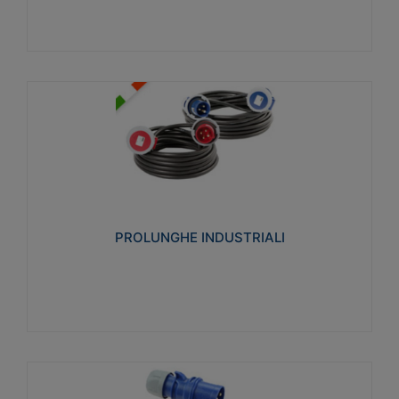
PROLUNGHE INDUSTRIALI
Realizzate in termoplastico glow wire test 750°C.
Costruite secondo le seguenti norme di riferimento
CEI 23-50. Grado di protezione: IP20D.
PROLUNGHE INDUSTRIALI
Visualizza