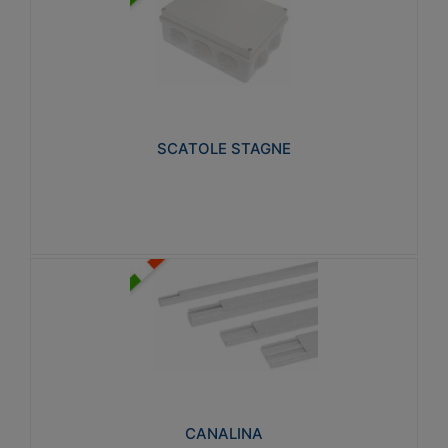
SCATOLE STAGNE
Realizzate in tecnopolimero isolante e non
propagante la fiamma glow-wire 650° e alta
resistenza al calore termocompressione con bilia
75°C.
SCATOLE STAGNE
Visualizza
CANALINA
Realizzate in tecnopolimero isolante a base di PVC
rigido autoestinguente V0-UL 94. Resistente alla
fiamma: Glow-wire 650°C.
CANALINA